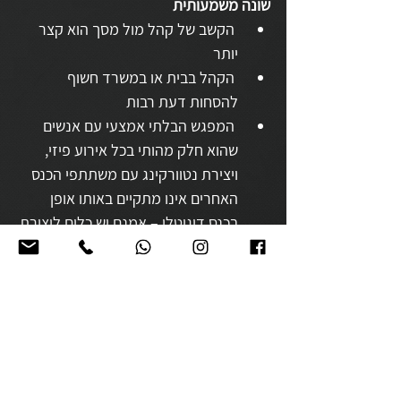
שונה משמעותית
 הקשב של קהל מול מסך הוא קצר 
יותר
 הקהל בבית או במשרד חשוף 
להסחות דעת רבות
 המפגש הבלתי אמצעי עם אנשים 
שהוא חלק מהותי בכל אירוע פיזי, 
ויצירת נטוורקינג עם משתתפי הכנס 
האחרים אינו מתקיים באותו אופן 
בכנס דיגיטלי – אמנם יש כלים ליצירת 
נטוורקינג בעולם הדיגיטלי אך הם 
שונים במהותם
לאור זאת באירוע וירטואלי יש להערך 
ל״חלופות חוויתיות״ שיצרו מעורבות וחיבור 
של הקהל - שאלונים, סקרים, צ׳אטים, 
ואמצעים נוספים - ועל כך בפוסט אחר.